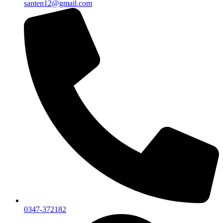
santen12@gmail.com
0347-372182