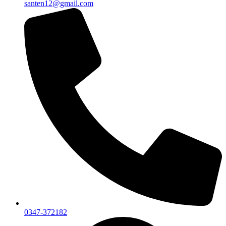
santen12@gmail.com
0347-372182