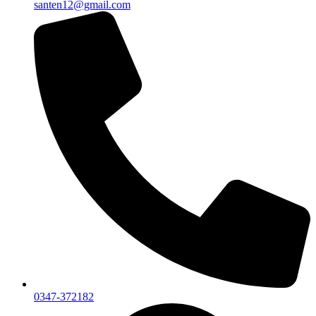
santen12@gmail.com
0347-372182