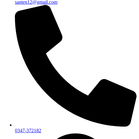
santen12@gmail.com
0347-372182