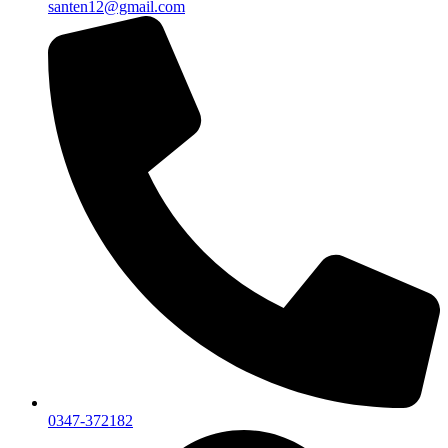
santen12@gmail.com
0347-372182