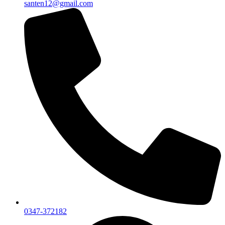
santen12@gmail.com
0347-372182