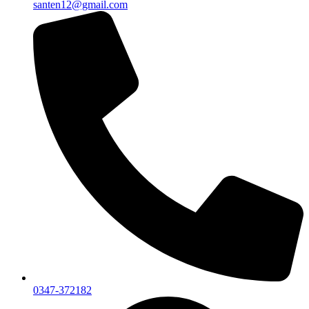
santen12@gmail.com
0347-372182