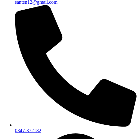
santen12@gmail.com
0347-372182