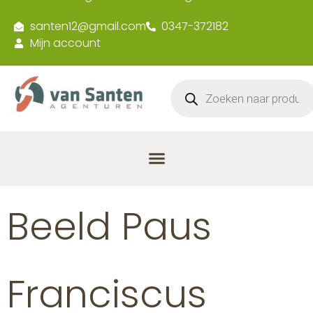
santen12@gmail.com
0347-372182
Mijn account
Beeld Paus
Franciscus