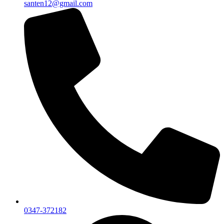
santen12@gmail.com
0347-372182