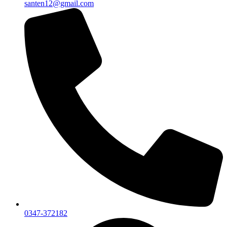
santen12@gmail.com
0347-372182