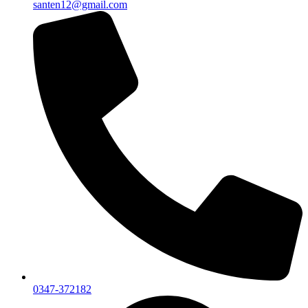
santen12@gmail.com
0347-372182