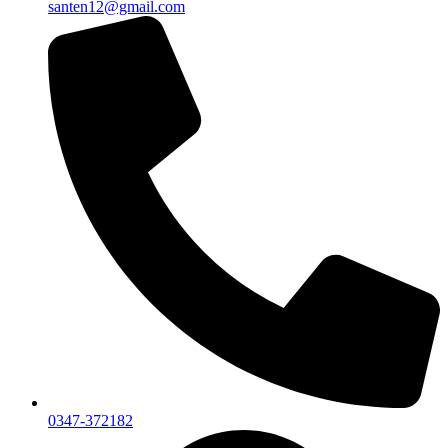
santen12@gmail.com
0347-372182