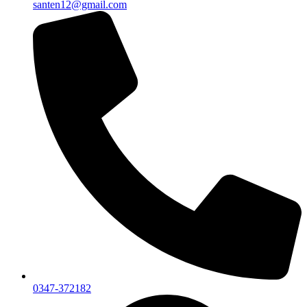
santen12@gmail.com
0347-372182