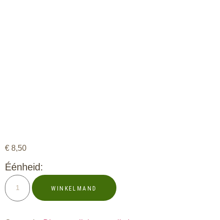
€
8,50
Éénheid:
WINKELMAND