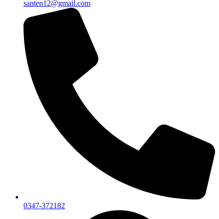
santen12@gmail.com
0347-372182