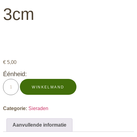
3cm
€
5,00
Éénheid:
WINKELMAND
Categorie:
Sieraden
Aanvullende informatie