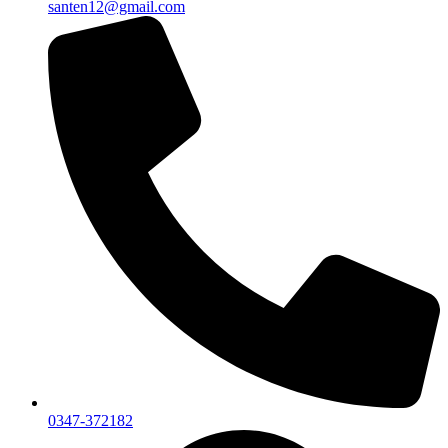
santen12@gmail.com
0347-372182