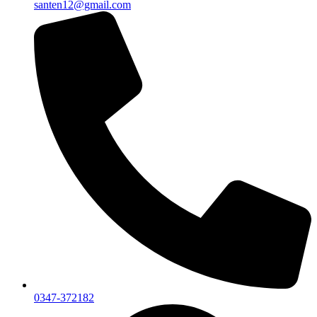
santen12@gmail.com
0347-372182