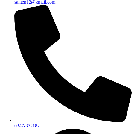
santen12@gmail.com
0347-372182